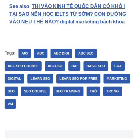
See also
THI VÀO KINH TẾ QUỐC DÂN CÓ KHÓ l
TẠI SAO NÊN HỌC IELTS TỪ SỚM? CON ĐƯỜNG
VÀO NEU THẾ NÀO? digital marketing bách khoa
Tags:
A03
ABC
ABC DIGI
ABC SEO
ABC SEO COURSE
ABCDIGI
BÀI
BASIC SEO
CỦA
DIGITAL
LEARN SEO
LEARN SEO FOR FREE
MARKETING
SEO
SEO COURSE
SEO TRAINING
TRỞ
TRỌNG
VAI