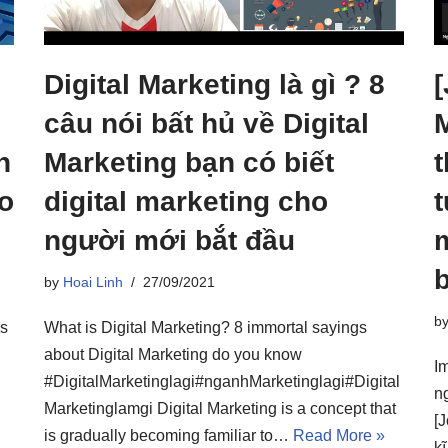
Digital Marketing là gì ? 8
câu nói bất hủ về Digital
h
Marketing bạn có biết
ho
digital marketing cho
t
người mới bắt đầu
by
Hoai Linh
27/09/2021
b
us
What is Digital Marketing? 8 immortal sayings
about Digital Marketing do you know
Im
#DigitalMarketinglagi#nganhMarketinglagi#Digital
n
Marketinglamgi Digital Marketing is a concept that
[
is gradually becoming familiar to…
Read More »
k