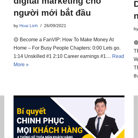
digital marketing cho
D
người mới bắt đầu
by
Hoai Linh
26/09/2021
b
🟡 Become a FanVIP: How To Make Money At

Home – For Busy People Chapters: 0:00 Lets go.
T
1:14 Unskilled #1 2:10 Career earnings #1…
Read
W
More »
T
t