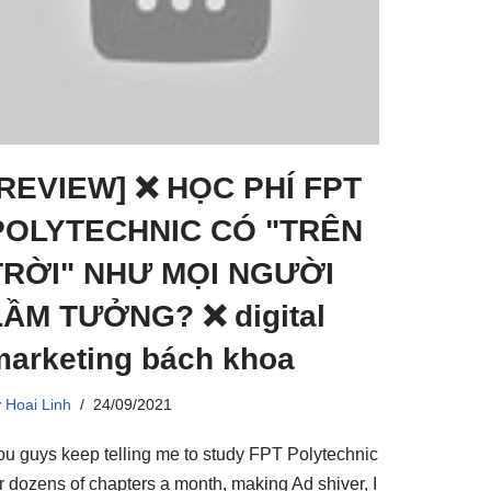
[REVIEW] ❌ HỌC PHÍ FPT
POLYTECHNIC CÓ "TRÊN
TRỜI" NHƯ MỌI NGƯỜI
LẦM TƯỞNG? ❌ digital
marketing bách khoa
y
Hoai Linh
24/09/2021
ou guys keep telling me to study FPT Polytechnic
or dozens of chapters a month, making Ad shiver, I