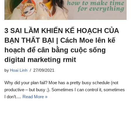
3 SAI LẦM KHIẾN KẾ HOẠCH CỦA
BẠN THẤT BẠI | Cách Moe lên kế
hoạch để cân bằng cuộc sống
digital marketing rmit
by
Hoai Linh
27/09/2021
Why did your plan fail? Moe has a pretty busy schedule (not
productive – but busy ;). Sometimes I can control it, sometimes
I don’t.…
Read More »